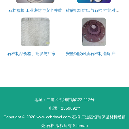
石棉盘根 工业密封与安全并重
硅酸铝纤维纸与石棉 性能对比与应用场景解析
石棉制品价格、批发与厂家选购指南 从石棉带看市场全貌
安徽铜陵耐油石棉制造商 产品与执行标准详解——石棉带的品质保障
地址：二道区凯利市场C22-112号
电话：1359692**
Copyright © 2026
www.cchrbwcl.com
石棉
二道区恒瑞保温材料经销
处
石棉
版权所有
Sitemap